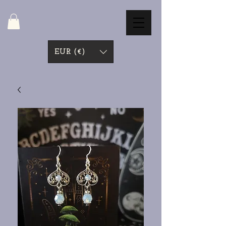
EUR (€)