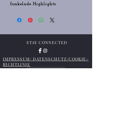
funkelnde Highlights.
STAY CONNECTED
IMPRESSUM/ DATENSCHUTZ/COOKIE-
RICHTLINIE
Vertrag widerrufen
AGB/WIDERRUFSBELEHRUNG/LIEFER
- UND ZAHLUNGSBEDINGUNGEN
NEED ASSISTANCE?
deviletalis@cinnamon-panther.at