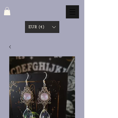
EUR (€)