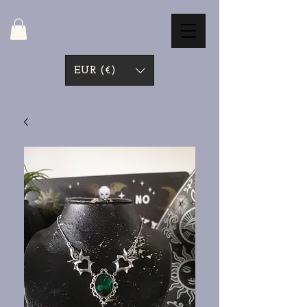
EUR (€)