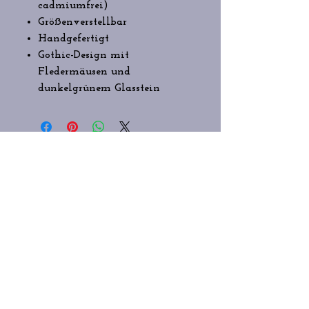
cadmiumfrei)
Größenverstellbar
Handgefertigt
Gothic-Design mit
Fledermäusen und
dunkelgrünem Glasstein
STAY CONNECTED
IMPRESSUM/ DATENSCHUTZ/COOKIE-
RICHTLINIE
Vertrag widerrufen
AGB/WIDERRUFSBELEHRUNG/LIEFER
- UND ZAHLUNGSBEDINGUNGEN