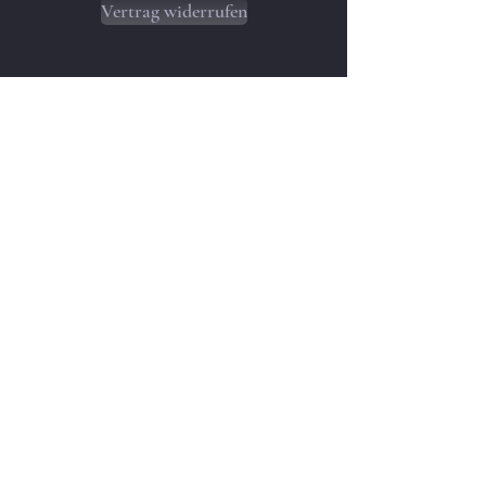
Vertrag widerrufen
AGB/WIDERRUFSBELEHRUNG/LIEFER
- UND ZAHLUNGSBEDINGUNGEN
NEED ASSISTANCE?
deviletalis@cinnamon-panther.at
© 2019 by Cinnamon Panther